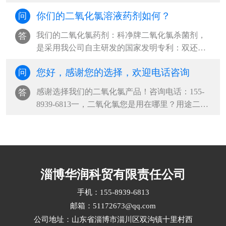
号），是我公司根据我们的二氧化氯药剂的···
你们的二氧化氯溶液药剂如何？
问
我们的二氧化氯药剂：科净牌二氧化氯杀菌剂，
答
是采用我公司自主研发的国家发明专利：双还原
法生产技术生产，纯度高达99%以上，杀菌···
您好，感谢您的选择，欢迎电话咨询
问
感谢选择我们的二氧化氯产品！咨询电话：155-
答
8939-6813一，二氧化氯您是用在哪里？用途二，
需要多大含量？成品有2%、4%、6%的，也···
淄博华润科贸有限责任公司
手机：155-8939-6813
邮箱：51172673@qq.com
公司地址：山东省淄博市淄川区双沟镇十里村西