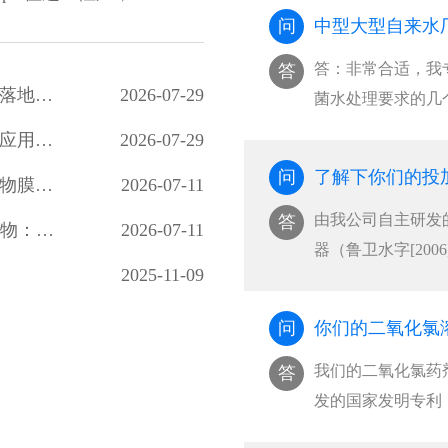
问
中型大型自来水
答：非常合适，我
答
高藻期水厂改造：稳定性二氧化氯预氧化工艺落地效果显著
2026-07-29
菌水处理要求的几
···
高浓度稳定性二氧化氯制备工艺及油田回注水应用研究
2026-07-29
问
了解下你们的投
二氧化氯对多类病原微生物灭活效能及水体生物膜剥离效果研究
2026-07-11
由我公司自主研发
答
Far-UVC 光解二氧化氯降解水中微量有机污染物：光源筛选、氧化路径与消毒副产物风险评估
2026-07-11
器（鲁卫水字[20
2025-11-09
···
问
你们的二氧化氯
我们的二氧化氯药
答
发的国家发明专利
菌···