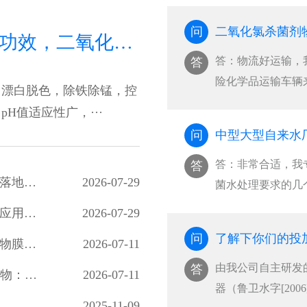
问
二氧化氯的作用与功效，二氧化氯的作用与功效百科
答：物流好运输，
答
险化学品运输车辆
，漂白脱色，除铁除锰，控
···
H值适应性广，···
问
中型大型自来水
答：非常合适，我
答
高藻期水厂改造：稳定性二氧化氯预氧化工艺落地效果显著
2026-07-29
菌水处理要求的几
···
高浓度稳定性二氧化氯制备工艺及油田回注水应用研究
2026-07-29
问
了解下你们的投
二氧化氯对多类病原微生物灭活效能及水体生物膜剥离效果研究
2026-07-11
由我公司自主研发
答
Far-UVC 光解二氧化氯降解水中微量有机污染物：光源筛选、氧化路径与消毒副产物风险评估
2026-07-11
器（鲁卫水字[20
2025-11-09