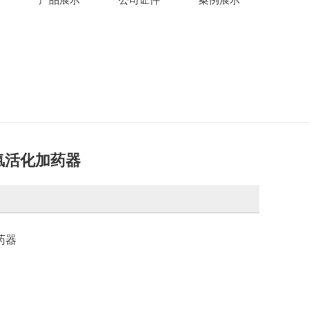
氯活化加药器
药器