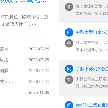
答：物流好运输，
答
险化学品运输车辆
，漂白脱色，除铁除锰，控
···
H值适应性广，···
问
中型大型自来水
答：非常合适，我
答
高藻期水厂改造：稳定性二氧化氯预氧化工艺落地效果显著
2026-07-29
菌水处理要求的几
···
高浓度稳定性二氧化氯制备工艺及油田回注水应用研究
2026-07-29
问
了解下你们的投
二氧化氯对多类病原微生物灭活效能及水体生物膜剥离效果研究
2026-07-11
由我公司自主研发
答
Far-UVC 光解二氧化氯降解水中微量有机污染物：光源筛选、氧化路径与消毒副产物风险评估
2026-07-11
器（鲁卫水字[20
2025-11-09
···
问
你们的二氧化氯