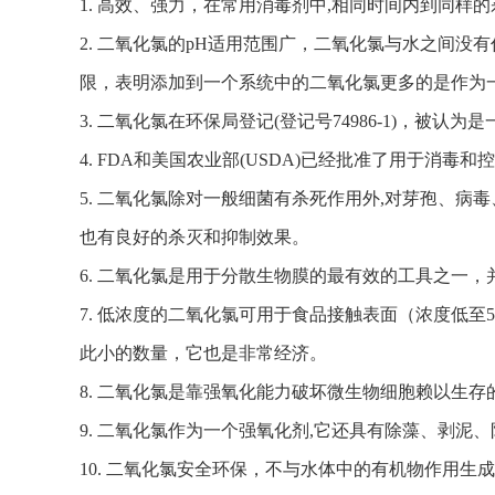
1. 高效、强力，在常用消毒剂中,相同时间内到同样的
2. 二氧化氯的pH适用范围广，二氧化氯与水之间
限，表明添加到一个系统中的二氧化氯更多的是作为
3. 二氧化氯在环保局登记(登记号74986-1)，被
4. FDA和美国农业部(USDA)已经批准了用于消
5. 二氧化氯除对一般细菌有杀死作用外,对芽孢、
也有良好的杀灭和抑制效果。
6. 二氧化氯是用于分散生物膜的最有效的工具之一
7. 低浓度的二氧化氯可用于食品接触表面（浓度低至
此小的数量，它也是非常经济。
8. 二氧化氯是靠强氧化能力破坏微生物细胞赖以生
9. 二氧化氯作为一个强氧化剂,它还具有除藻、剥
10. 二氧化氯安全环保，不与水体中的有机物作用