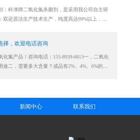
剂：科净牌二氧化氯杀菌剂，是采用我公司自主研
：双还原法生产技术生产，纯度高达99%以上，杀
选择，欢迎电话咨询
氯产品！咨询电话：155-8939-6813一，二氧化
用途二，需要多大含量？成品有2%、4%、6%的，
新闻中心
联系我们