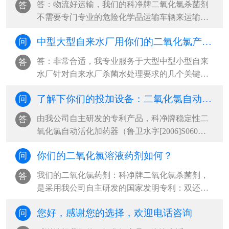
答：物流好运输，我们的科净牌二氧化氯杀菌剂
答
不需要专门专业的危险化学品运输车辆来运输。
以下是我们科净牌二氧化氯杀菌剂的道路···
中型大型自来水厂用你们的二氧化氯产品合适？
问
答：非常合适，我专业服务于大型中型小型自来
答
水厂针对自来水厂杀菌水处理要求的几个关键
点，杀菌效果好，安全性强，操作投加方便···
了解下你们的投加设备：二氧化氯自动活化加药器
问
由我公司自主研发的专利产品，科净牌稳定性二
答
氧化氯自动活化加药器（鲁卫水字[2006]S060
号），是我公司根据我们的二氧化氯药剂的···
你们的二氧化氯溶液药剂如何？
问
我们的二氧化氯药剂：科净牌二氧化氯杀菌剂，
答
是采用我公司自主研发的国家发明专利：双还原
法生产技术生产，纯度高达99%以上，杀菌···
您好，感谢您的选择，欢迎电话咨询
问