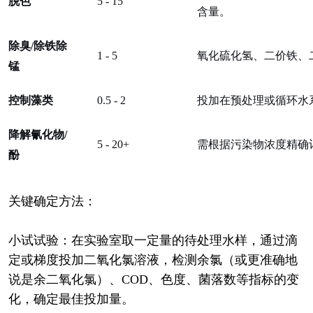
脱色
5 - 15
含量。
除臭
/除铁除
1 - 5
氧化硫化氢、二价铁、
锰
控制藻类
0.5 - 2
投加在预处理或循环水
降解氰化物
/
5 - 20+
需根据污染物浓度精确
酚
关键确定方法：
小试试验：在实验室取一定量的待处理水样，通过滴
定或梯度投加二氧化氯溶液，检测余氯（或更准确地
说是余二氧化氯）、COD、色度、菌落数等指标的变
化，确定最佳投加量。