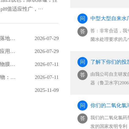
···
H值适应性广，···
问
中型大型自来水
答：非常合适，我
答
高藻期水厂改造：稳定性二氧化氯预氧化工艺落地效果显著
2026-07-29
菌水处理要求的几
···
高浓度稳定性二氧化氯制备工艺及油田回注水应用研究
2026-07-29
问
了解下你们的投
二氧化氯对多类病原微生物灭活效能及水体生物膜剥离效果研究
2026-07-11
由我公司自主研发
答
Far-UVC 光解二氧化氯降解水中微量有机污染物：光源筛选、氧化路径与消毒副产物风险评估
2026-07-11
器（鲁卫水字[20
2025-11-09
···
问
你们的二氧化氯
我们的二氧化氯药
答
发的国家发明专利